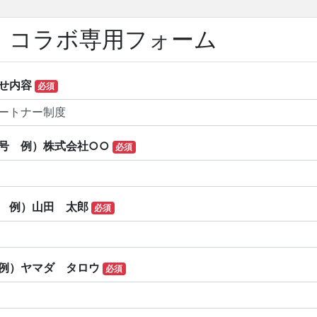
・コラボ専用フォーム
せ内容
必須
号 例）株式会社○○
必須
 例）山田 太郎
必須
例）ヤマダ タロウ
必須