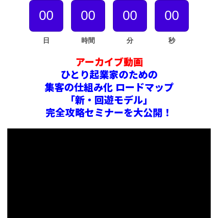
00
00
00
00
日
時間
分
秒
アーカイブ動画
ひとり起業家のための
集客の仕組み化 ロードマップ
「新・回遊モデル」
完全攻略セミナーを大公開！